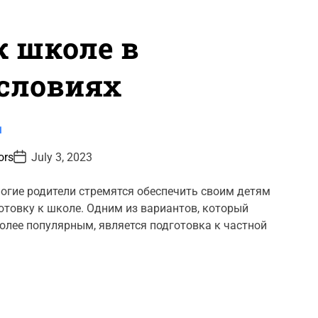
к школе в
словиях
и
P
ors
July 3, 2023
o
s
t
огие родители стремятся обеспечить своим детям
D
товку к школе. Одним из вариантов, который
a
t
более популярным, является подготовка к частной
e