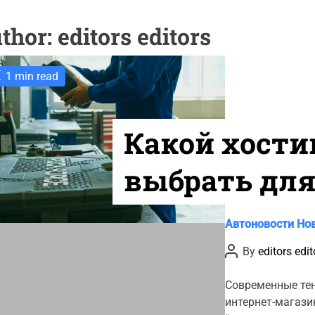
thor:
editors editors
1 min read
Какой хости
выбрать для
магазина ав
C
Автоновости
Но
a
и шин?
P
By
editors edit
t
o
s
e
t
Современные те
g
A
интернет-магази
u
o