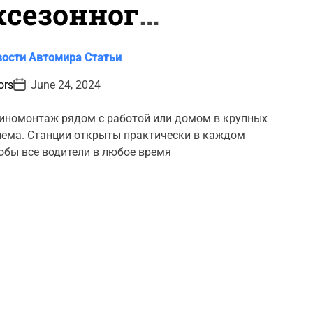
сезонного
втошин
вости Автомира
Статьи
P
ors
June 24, 2024
o
s
t
иномонтаж рядом с работой или домом в крупных
D
лема. Станции открыты практически в каждом
a
t
обы все водители в любое время
e