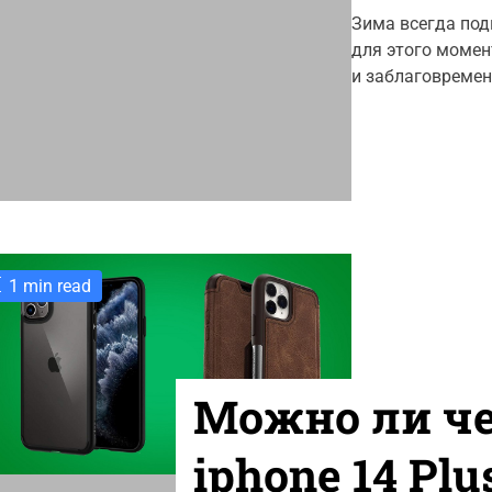
s
e
t
Зима всегда под
g
A
для этого момен
u
o
t
и заблаговремен
r
h
o
i
r
e
s
1 min read
Можно ли ч
iphone 14 Pl