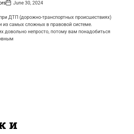
P
ors
June 30, 2024
o
s
t
при ДТП (дорожно-транспортных происшествиях)
D
 из самых сложных в правовой системе.
a
t
их довольно непросто, потому вам понадобиться
e
ловным
ж и