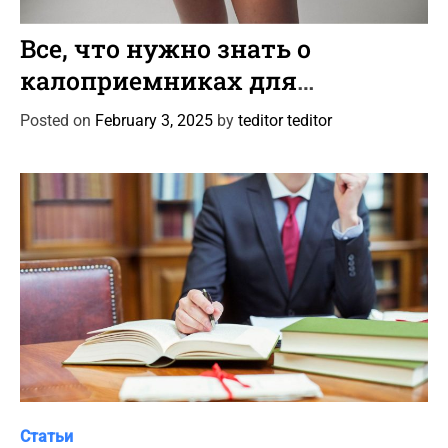
C
Статьи
a
Все, что нужно знать о
t
калоприемниках для
e
колостомы и илеостомы
g
Posted on
February 3, 2025
by
teditor teditor
o
r
i
e
s
C
Статьи