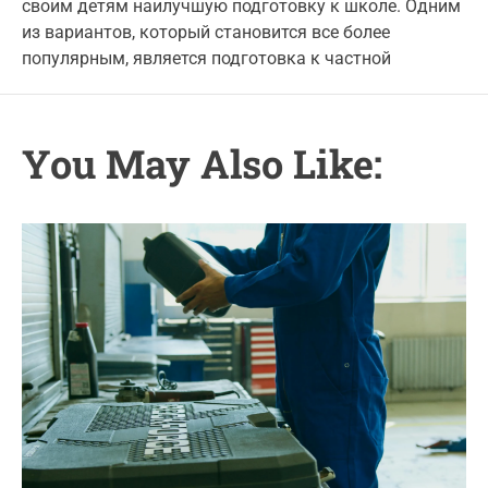
своим детям наилучшую подготовку к школе. Одним
u
a
o
t
t
из вариантов, который становится все более
r
h
e
популярным, является подготовка к частной
o
i
r
e
s
You May Also Like: