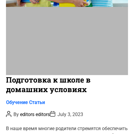
i
m
e
Подготовка к школе в
домашних условиях
C
Обучение
Статьи
a
P
P
By
editors editors
July 3, 2023
t
o
o
s
s
e
t
t
В наше время многие родители стремятся обеспечить
g
A
D