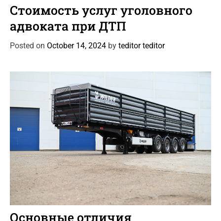
a
Стоимость услуг уголовного
t
адвоката при ДТП
e
g
Posted on
October 14, 2024
by
teditor teditor
o
r
i
e
s
C
Автоновости
Статьи
a
Основные отличия