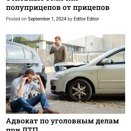
t
полуприцепов от прицепов
e
g
Posted on
September 1, 2024
by
Editor Editor
o
r
i
e
s
C
Автоновости
Новости Автомира
Статьи
a
Адвокат по уголовным делам
t
при ДТП