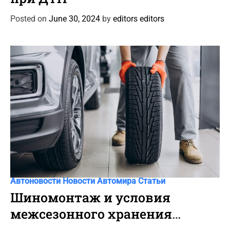
e
g
Posted on
June 30, 2024
by
editors editors
o
r
i
e
s
C
Автоновости
Новости Автомира
Статьи
a
Шиномонтаж и условия
t
межсезонного хранения
e
g