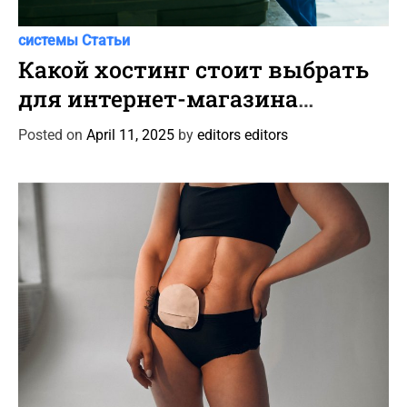
C
Автоновости
Новости Автомира
Программы и
a
системы
Статьи
t
Какой хостинг стоит выбрать
e
для интернет-магазина
g
автотоваров и шин?
o
Posted on
April 11, 2025
by
editors editors
r
i
e
s