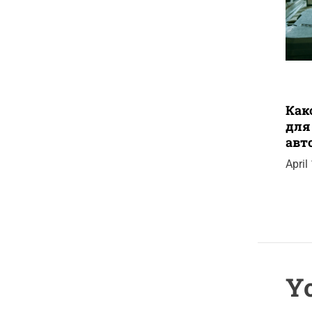
Как
для
авт
April
Yo