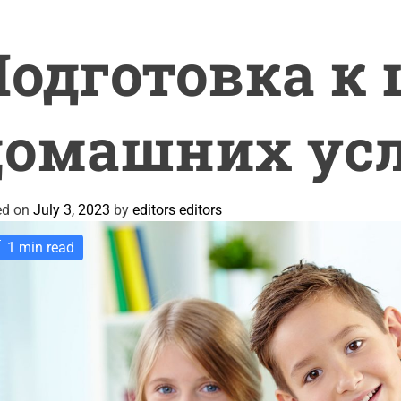
одготовка к 
домашних ус
ed on
July 3, 2023
by
editors editors
1 min read