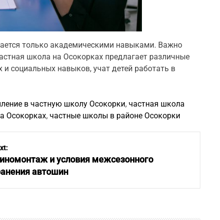
вается только академическими навыками. Важно
астная школа на Осокорках предлагает различные
и социальных навыков, учат детей работать в
пление в частную школу Осокорки
,
частная школа
на Осокорках
,
частные школы в районе Осокорки
xt:
иномонтаж и условия межсезонного
ранения автошин