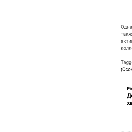
Одна
такж
акти
колл
Tagg
(Осо
P
o
Pr
s
Д
t
х
n
a
v
i