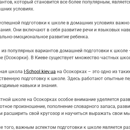
антов, который становится все более популярным, являетс
шних условиях.
успешной подготовки к школе в домашних условиях важно
ания. Они включают в себя развитие речи и языковых навы
ально-эмоциональное развитие ребенка.
 из популярных вариантов домашней подготовки к школе 
е (Осокорки). В Киеве существует множество частных школ,
ная школа
I-School.kiev.ua
на Осокорках – это одно из таки
ственную подготовку к школе. Здесь работают опытные пе
ходимые навыки и знания.
стной школе на Осокорках особое внимание уделяется раз
отное произношение, пополнение словарного запаса, разв
м расширить свой кругозор и научиться выражать свои мы
е того, важным аспектом подготовки к школе является ра