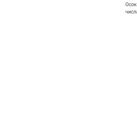
Осок
числ