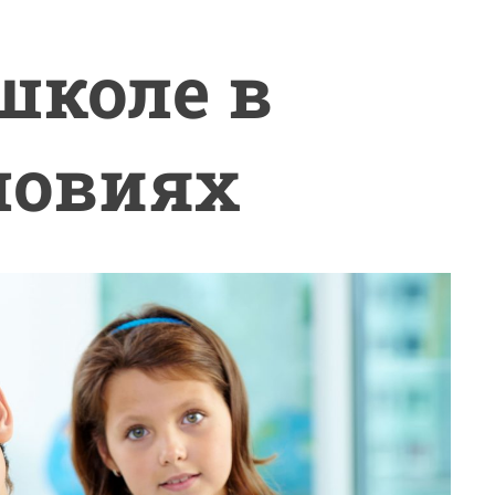
школе в
ловиях