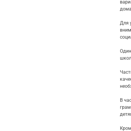
вари
дома
Для 
вним
соци
Один
школ
Част
каче
необ
В ча
грам
детя
Кром