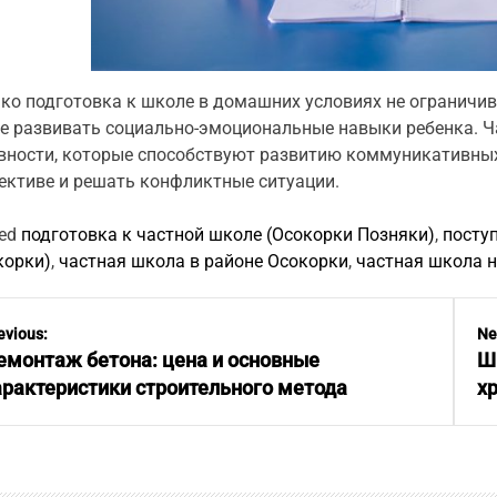
ко подготовка к школе в домашних условиях не ограничи
е развивать социально-эмоциональные навыки ребенка. Ч
вности, которые способствуют развитию коммуникативных 
ективе и решать конфликтные ситуации.
ed
подготовка к частной школе (Осокорки Позняки)
,
посту
корки)
,
частная школа в районе Осокорки
,
частная школа 
evious:
Ne
емонтаж бетона: цена и основные
Ш
арактеристики строительного метода
х