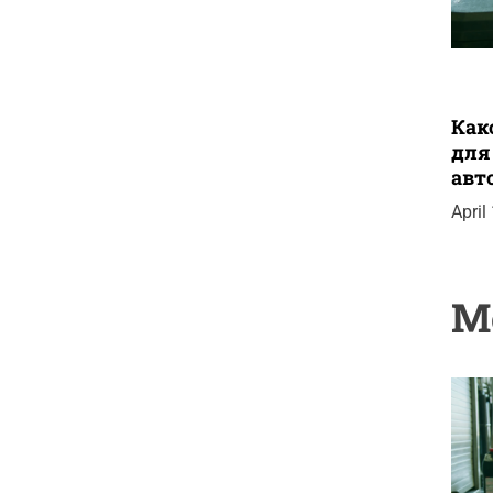
Как
для
авт
April
M