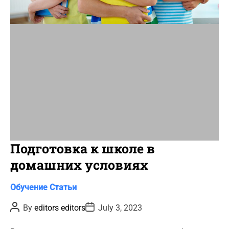
t
i
m
e
Подготовка к школе в
домашних условиях
C
Обучение
Статьи
a
P
P
By
editors editors
July 3, 2023
t
o
o
s
s
e