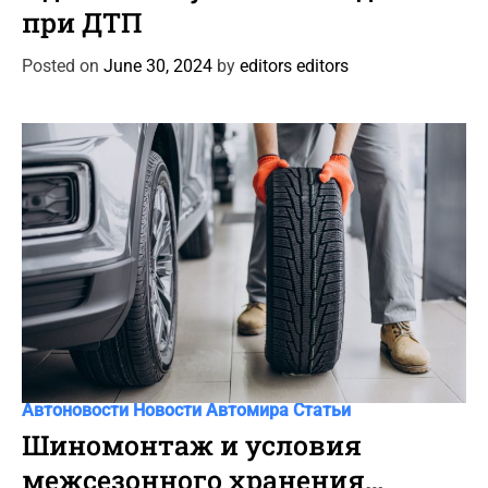
t
при ДТП
e
g
Posted on
June 30, 2024
by
editors editors
o
r
i
e
s
C
Автоновости
Новости Автомира
Статьи
a
Шиномонтаж и условия
t
межсезонного хранения
e