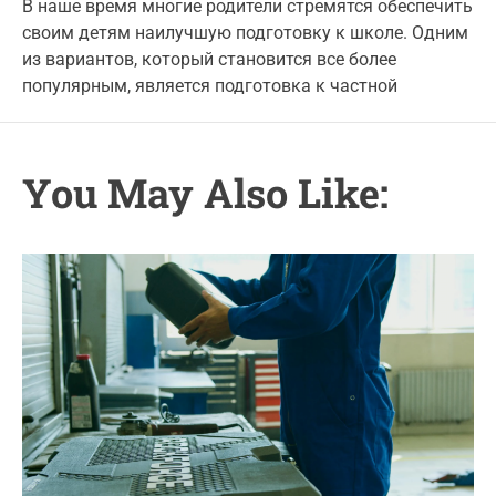
t
t
В наше время многие родители стремятся обеспечить
g
A
D
своим детям наилучшую подготовку к школе. Одним
u
a
o
t
t
из вариантов, который становится все более
r
h
e
популярным, является подготовка к частной
o
i
r
e
s
You May Also Like: