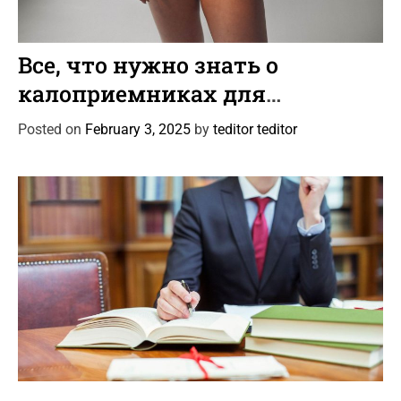
C
Статьи
a
Все, что нужно знать о
t
калоприемниках для
e
колостомы и илеостомы
g
Posted on
February 3, 2025
by
teditor teditor
o
r
i
e
s