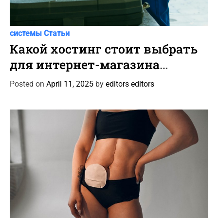
C
Автоновости
Новости Автомира
Программы и
a
системы
Статьи
t
Какой хостинг стоит выбрать
e
для интернет-магазина
g
автотоваров и шин?
o
Posted on
April 11, 2025
by
editors editors
r
i
e
s