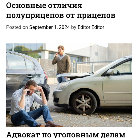
a
Основные отличия
t
полуприцепов от прицепов
e
g
Posted on
September 1, 2024
by
Editor Editor
o
r
i
e
s
C
Автоновости
Новости Автомира
Статьи
a
Адвокат по уголовным делам