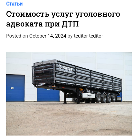
C
Статьи
a
Стоимость услуг уголовного
t
адвоката при ДТП
e
g
Posted on
October 14, 2024
by
teditor teditor
o
r
i
e
s
C
Автоновости
Статьи