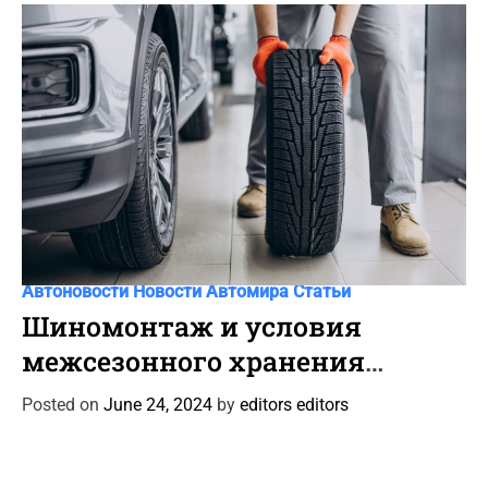
i
e
s
C
Автоновости
Новости Автомира
Статьи
a
Шиномонтаж и условия
t
межсезонного хранения
e
автошин
g
Posted on
June 24, 2024
by
editors editors
o
r
i