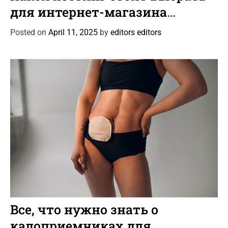
e
для интернет-магазина
g
автотоваров и шин?
o
Posted on
April 11, 2025
by
editors editors
r
i
e
s
C
Статьи
a
Все, что нужно знать о
t
калоприемниках для