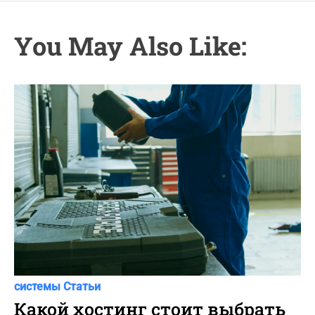
You May Also Like:
C
Автоновости
Новости Автомира
Программы и
a
системы
Статьи
t
Какой хостинг стоит выбрать