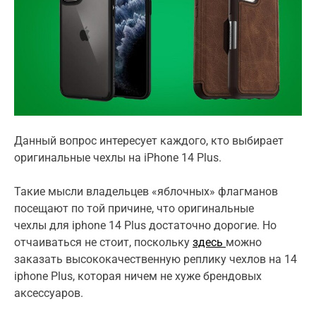
i
m
a
t
e
d
r
e
a
d
t
i
Данный вопрос интересует каждого, кто выбирает
m
e
оригинальные чехлы на iPhone 14 Plus.
Такие мысли владельцев «яблочных» флагманов
посещают по той причине, что оригинальные
чехлы для iphone 14 Plus достаточно дорогие. Но
отчаиваться не стоит, поскольку
здесь
можно
заказать высококачественную реплику чехлов на 14
iphone Plus, которая ничем не хуже брендовых
аксессуаров.