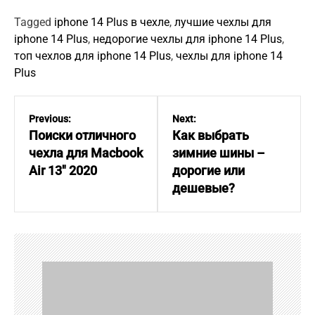
Tagged
iphone 14 Plus в чехле
,
лучшие чехлы для
iphone 14 Plus
,
недорогие чехлы для iphone 14 Plus
,
топ чехлов для iphone 14 Plus
,
чехлы для iphone 14
Plus
P
o
Previous:
Next:
s
Поиски отличного
Как выбрать
t
чехла для Macbook
зимние шины –
n
Air 13″ 2020
дорогие или
a
дешевые?
v
i
g
a
t
i
o