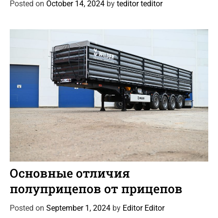
Posted on
October 14, 2024
by
teditor teditor
o
r
i
e
s
C
Автоновости
Статьи
a
Основные отличия
t
полуприцепов от прицепов
e
g
Posted on
September 1, 2024
by
Editor Editor
o