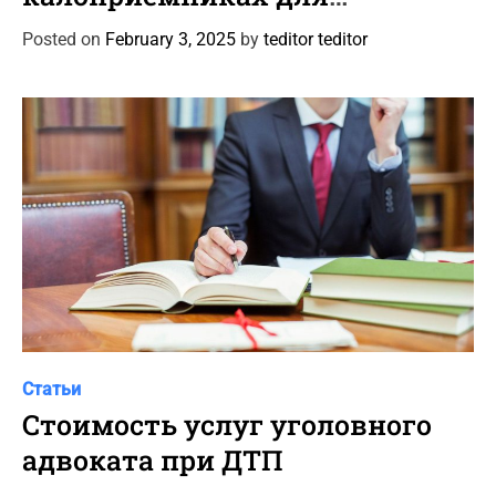
e
колостомы и илеостомы
g
Posted on
February 3, 2025
by
teditor teditor
o
r
i
e
s
C
Статьи
a
Стоимость услуг уголовного
t
адвоката при ДТП
e
g