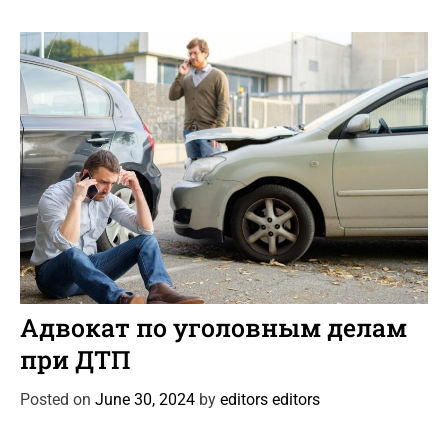
r
i
e
s
C
Автоновости
Новости Автомира
Статьи
a
Адвокат по уголовным делам
t
при ДТП
e
g
Posted on
June 30, 2024
by
editors editors
o
r