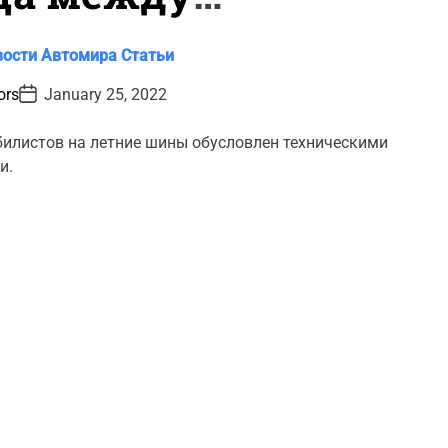
зимними
вости Автомира
Статьи
P
ors
January 25, 2022
o
s
t
илистов на летние шины обусловлен техническими
D
и.
a
t
e