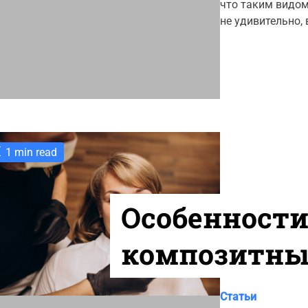
что таким видом
u
o
t
не удивительно,
r
h
o
i
r
e
s
1 min read
Особенност
композитны
C
Статьи