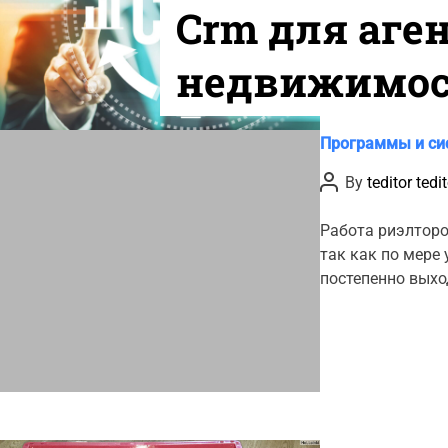
Crm для аге
недвижимос
основные ф
C
Программы и си
a
особенности
P
By
teditor tedi
t
o
s
e
t
Работа риэлторо
g
A
так как по мере
u
o
t
постепенно выхо
r
h
o
i
r
e
s