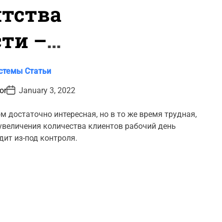
нтства
ти –
ункции и
стемы
Статьи
P
tor
January 3, 2022
o
s
t
м достаточно интересная, но в то же время трудная,
D
 увеличения количества клиентов рабочий день
a
t
дит из-под контроля.
e