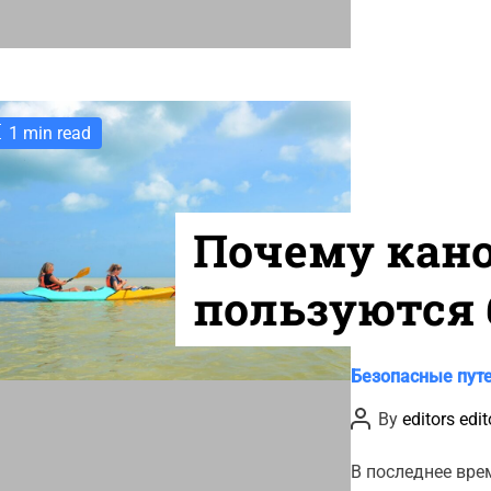
s
1 min read
Почему кано
пользуются
популярнос
C
Безопасные пут
a
P
By
editors edit
t
o
s
e
t
В последнее вре
g
A