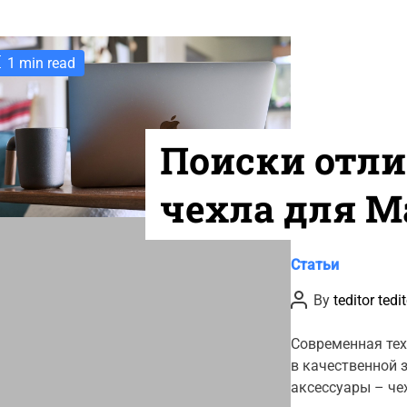
1 min read
Поиски отли
чехла для M
13″ 2020
C
Статьи
a
P
By
teditor tedi
t
o
s
e
t
Современная тех
g
A
в качественной 
u
o
t
аксессуары – че
r
h