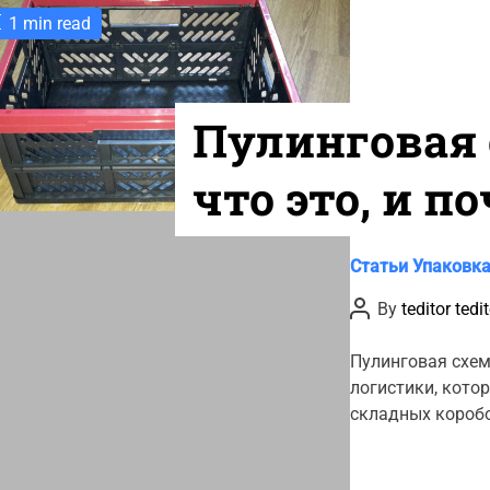
1 min read
Пулинговая 
что это, и п
складные к
C
Статьи
Упаковка
a
удобны в
P
By
teditor tedi
t
o
s
e
использова
t
Пулинговая схем
g
A
логистики, кото
u
o
t
складных коробо
r
h
o
i
r
e