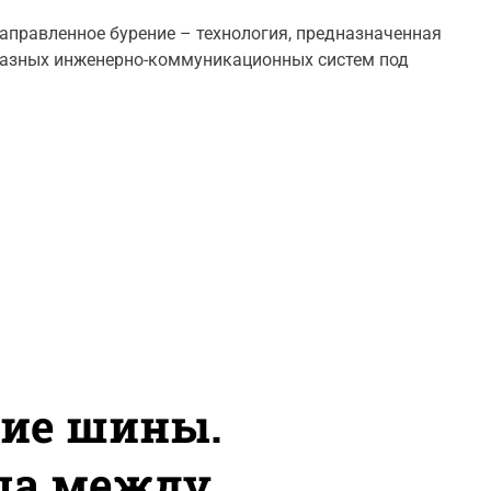
s
t
аправленное бурение – технология, предназначенная
D
разных инженерно-коммуникационных систем под
a
t
e
ние шины.
ца между