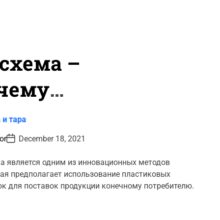
схема –
очему
орзины
 и тара
P
tor
December 18, 2021
o
s
нии?
t
а является одним из инновационных методов
D
рая предполагает использование пластиковых
a
t
к для поставок продукции конечному потребителю.
e