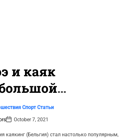
э и каяк
 большой
тью?
ешествия
Спорт
Статьи
P
ors
October 7, 2021
o
s
t
мя каякинг (Бельгия) стал настолько популярным,
D