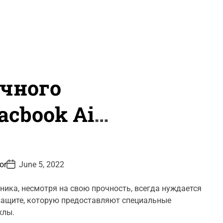
чного
acbook Air
P
tor
June 5, 2022
o
s
t
ника, несмотря на свою прочность, всегда нуждается
D
защите, которую предоставляют специальные
a
t
хлы.
e