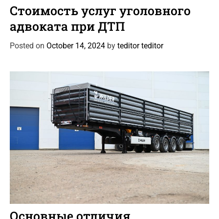
a
Стоимость услуг уголовного
t
адвоката при ДТП
e
g
Posted on
October 14, 2024
by
teditor teditor
o
r
i
e
s
C
Автоновости
Статьи
a
Основные отличия