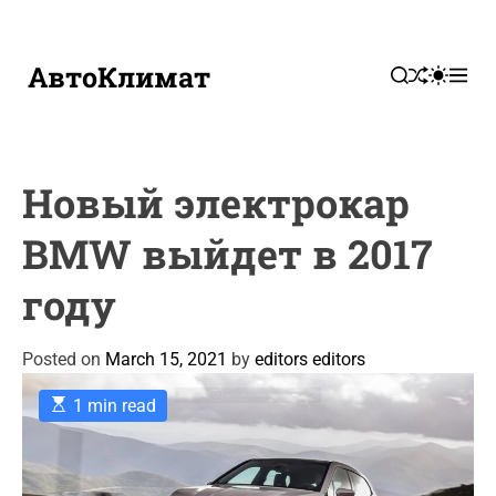
S
k
i
АвтоКлимат
S
S
M
S
p
H
W
E
E
U
I
N
A
t
F
T
U
R
o
F
C
C
c
L
H
H
Новый электрокар
E
C
o
O
n
L
BMW выйдет в 2017
t
O
R
e
году
M
n
O
t
D
E
Posted on
March 15, 2021
by
editors editors
E
1 min read
s
t
i
m
a