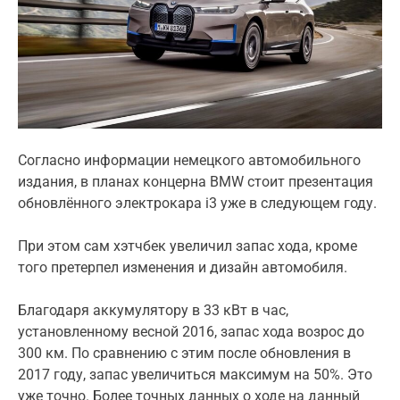
t
e
d
r
e
a
d
t
i
m
e
Согласно информации немецкого автомобильного
издания, в планах концерна BMW стоит презентация
обновлённого электрокара i3 уже в следующем году.
При этом сам хэтчбек увеличил запас хода, кроме
того претерпел изменения и дизайн автомобиля.
Благодаря аккумулятору в 33 кВт в час,
установленному весной 2016, запас хода возрос до
300 км. По сравнению с этим после обновления в
2017 году, запас увеличиться максимум на 50%. Это
уже точно. Более точных данных о ходе на данный