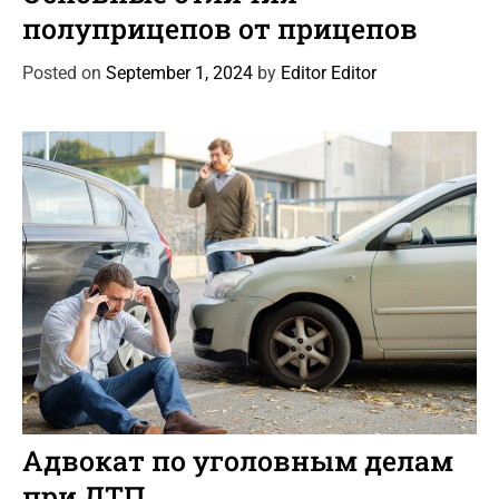
t
полуприцепов от прицепов
e
g
Posted on
September 1, 2024
by
Editor Editor
o
r
i
e
s
C
Автоновости
Новости Автомира
Статьи
a
Адвокат по уголовным делам
t
при ДТП