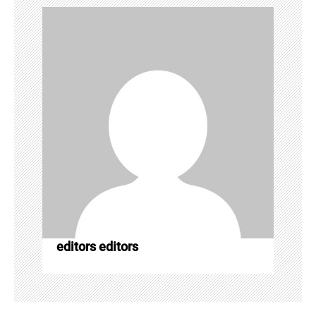
o
n
editors editors