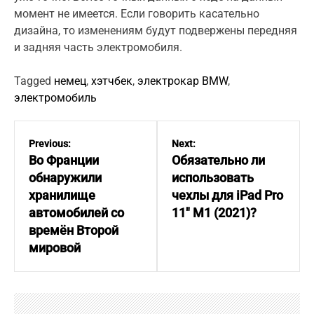
момент не имеется. Если говорить касательно
дизайна, то изменениям будут подвержены передняя
и задняя часть электромобиля.
Tagged
немец
,
хэтчбек
,
электрокар BMW
,
электромобиль
P
o
Previous:
Next:
s
Во Франции
Обязательно ли
t
обнаружили
использовать
n
хранилище
чехлы для iPad Pro
a
автомобилей со
11″ M1 (2021)?
v
времён Второй
i
мировой
g
a
t
i