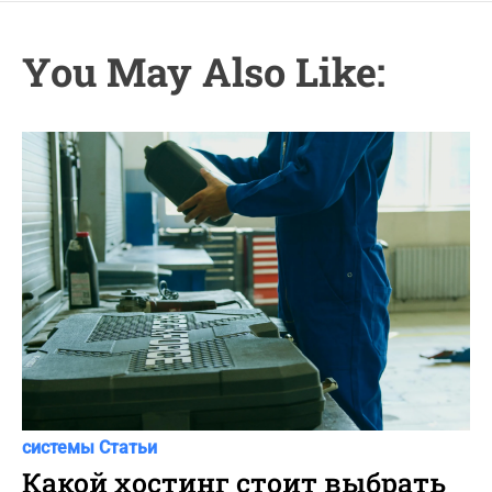
i
r
e
s
You May Also Like:
C
Автоновости
Новости Автомира
Программы и
a
системы
Статьи
t
Какой хостинг стоит выбрать