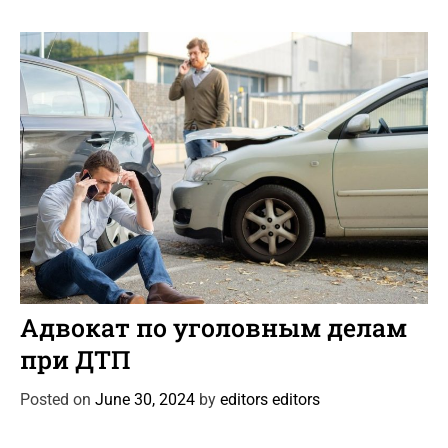
r
i
e
s
C
Автоновости
Новости Автомира
Статьи
a
Адвокат по уголовным делам
t
при ДТП
e
g
Posted on
June 30, 2024
by
editors editors
o
r