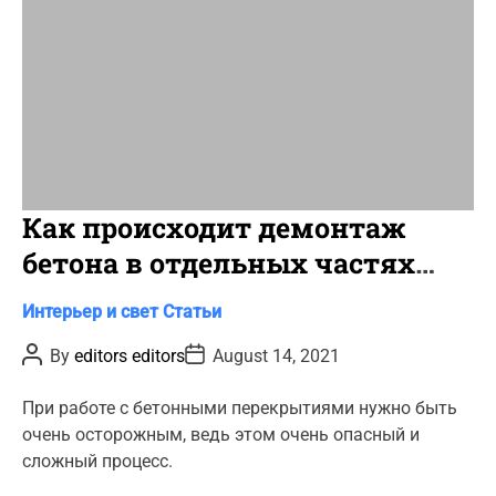
Как происходит демонтаж
бетона в отдельных частях
здания?
C
Интерьер и свет
Статьи
a
P
P
By
editors editors
August 14, 2021
t
o
o
s
s
e
t
t
При работе с бетонными перекрытиями нужно быть
g
A
D
очень осторожным, ведь этом очень опасный и
u
a
o
t
t
сложный процесс.
r
h
e
o