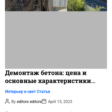
t
i
m
e
Демонтаж бетона: цена и
основные характеристики
строительного метода
C
Интерьер и свет
Статьи
a
P
P
By
editors editors
April 15, 2023
t
o
o
s
s
e