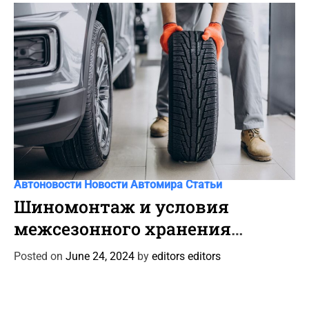
i
e
s
C
Автоновости
Новости Автомира
Статьи
a
Шиномонтаж и условия
t
межсезонного хранения
e
автошин
g
Posted on
June 24, 2024
by
editors editors
o
r
i