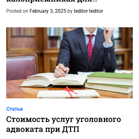
e
колостомы и илеостомы
g
Posted on
February 3, 2025
by
teditor teditor
o
r
i
e
s
C
Статьи
a
Стоимость услуг уголовного
t
адвоката при ДТП
e
g