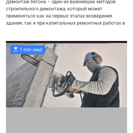
t
t
Демонтаж бетона – один из важнейших методов
g
A
D
строительного демонтажа, который может
u
a
o
t
t
применяться как на первых этапах возведения
r
h
e
здания, так и при капитальных ремонтных работах в
o
i
r
e
s
E
1 min read
s
t
i
m
a
t
e
d
r
e
a
d
t
i
m
e