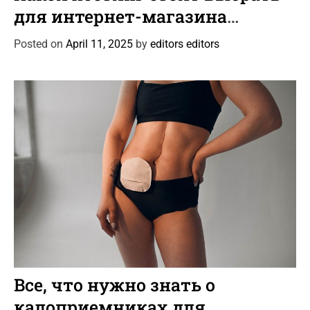
e
для интернет-магазина
g
автотоваров и шин?
o
Posted on
April 11, 2025
by
editors editors
r
i
e
s
C
Статьи
a
Все, что нужно знать о
t
калоприемниках для