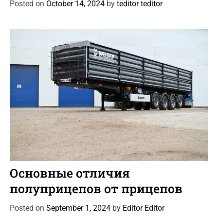
Posted on
October 14, 2024
by
teditor teditor
o
r
i
e
s
C
Автоновости
Статьи
a
Основные отличия
t
полуприцепов от прицепов
e
g
Posted on
September 1, 2024
by
Editor Editor
o