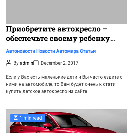
Приобретите автокресло –
обеспечьте своему ребенку
безопасность
C
Автоновости
Новости Автомира
Статьи
a
P
P
By
admin
December 2, 2017
t
o
o
s
s
e
t
t
Если у Вас есть маленькие дети и Вы часто ездите с
g
A
D
ними на автомобиле, то Вам будет очень к стати
u
a
o
t
t
купить детское автокресло на сайте
r
h
e
o
i
r
e
s
E
1 min read
s
t
i