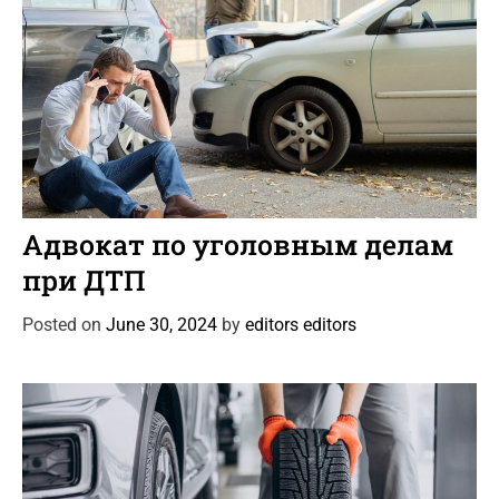
C
Автоновости
Новости Автомира
Статьи
a
Адвокат по уголовным делам
t
при ДТП
e
g
Posted on
June 30, 2024
by
editors editors
o
r
i
e
s