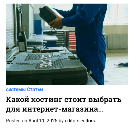
i
g
a
t
i
o
n
C
Автоновости
Новости Автомира
Программы и
a
системы
Статьи
t
Какой хостинг стоит выбрать
e
для интернет-магазина
g
автотоваров и шин?
o
Posted on
April 11, 2025
by
editors editors
r
i