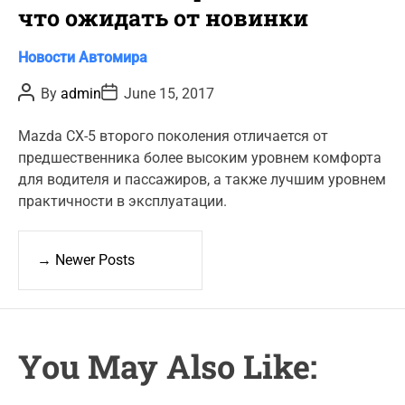
что ожидать от новинки
C
Новости Автомира
a
P
P
By
admin
June 15, 2017
t
o
o
s
s
e
t
t
Mazda CX-5 второго поколения отличается от
g
A
D
предшественника более высоким уровнем комфорта
u
a
o
t
t
для водителя и пассажиров, а также лучшим уровнем
r
h
e
практичности в эксплуатации.
o
i
r
e
P
s
o
→
Newer Posts
s
t
s
n
You May Also Like:
a
v