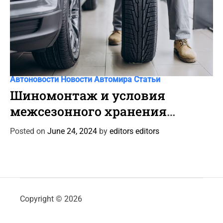
C
Автоновости
Новости Автомира
Статьи
a
Шиномонтаж и условия
t
межсезонного хранения
e
автошин
g
Posted on
June 24, 2024
by
editors editors
o
r
i
e
s
Copyright © 2026