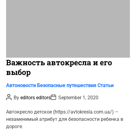
Важность автокресла и его
выбор
C
Автоновости
Безопасные путешествия
Статьи
a
P
P
By
editors editors
September 1, 2020
t
o
o
s
s
e
t
t
Автокресло детское (https://avtokresla.com.ua/) –
g
A
D
незаменимый атрибут для безопасности ребенка в
u
a
o
t
t
дороге.
r
h
e
o