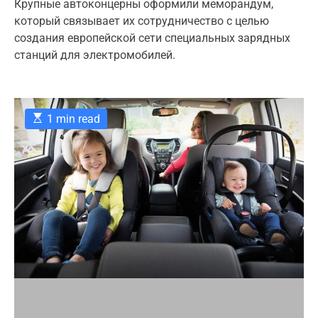
t
t
Крупные автоконцерны оформили меморандум,
g
A
D
который связывает их сотрудничество с целью
u
a
o
t
t
создания европейской сети специальных зарядных
r
h
e
станций для электромобилей.
o
i
r
e
s
E
1 min read
s
t
i
m
a
t
e
d
r
e
a
d
t
i
m
e