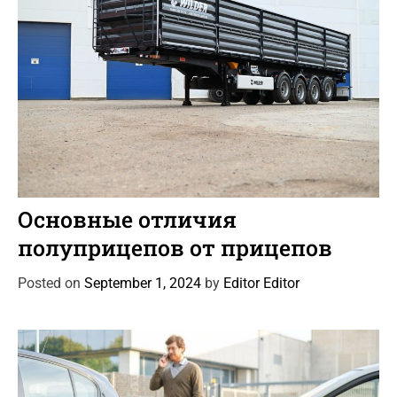
s
C
Автоновости
Статьи
a
Основные отличия
t
полуприцепов от прицепов
e
g
Posted on
September 1, 2024
by
Editor Editor
o
r
i
e
s