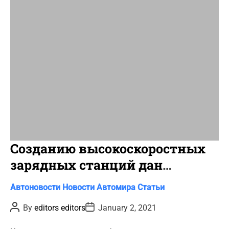
t
i
m
e
Созданию высокоскоростных
зарядных станций дан
зелёный свет
C
Автоновости
Новости Автомира
Статьи
a
P
P
By
editors editors
January 2, 2021
t
o
o
s
s
e