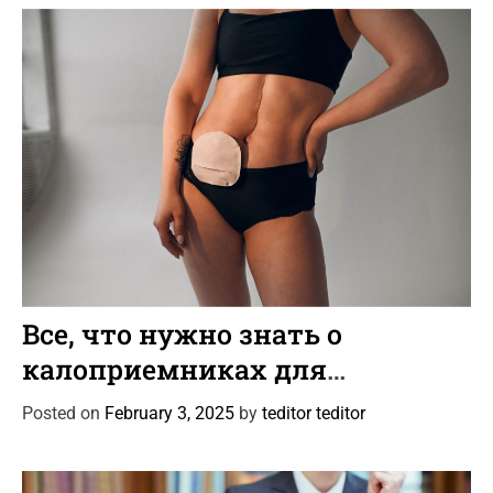
e
s
C
Статьи
a
Все, что нужно знать о
t
калоприемниках для
e
колостомы и илеостомы
g
Posted on
February 3, 2025
by
teditor teditor
o
r
i