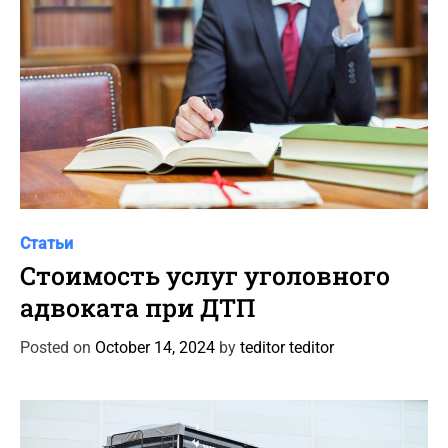
e
s
C
Статьи
a
Стоимость услуг уголовного
t
адвоката при ДТП
e
g
Posted on
October 14, 2024
by
teditor teditor
o
r
i
e