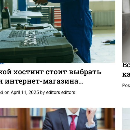
C
новости
Новости Автомира
Программы и системы
Ста
a
ьи
Вс
t
кой хостинг стоит выбрать
к
e
я интернет-магазина
и
g
Pos
тотоваров и шин?
o
ed on
April 11, 2025
by
editors editors
r
i
e
s