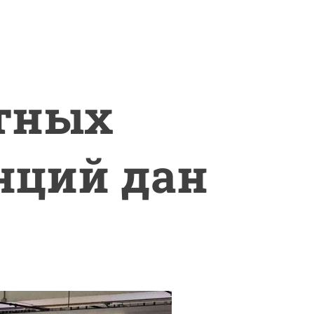
тных
нций дан