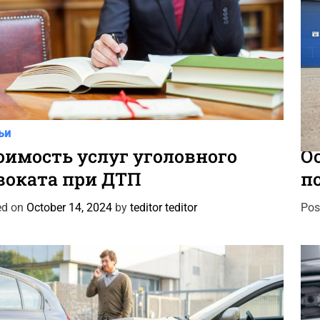
C
ьи
Авт
a
оимость услуг уголовного
О
t
воката при ДТП
п
e
g
ed on
October 14, 2024
by
teditor teditor
Pos
o
r
i
e
s