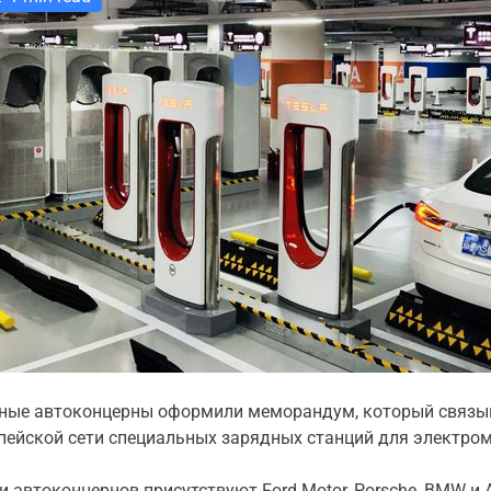
ные автоконцерны оформили меморандум, который связыв
пейской сети специальных зарядных станций для электро
и автоконцернов присутствуют Ford Motor, Porsche, BMW и