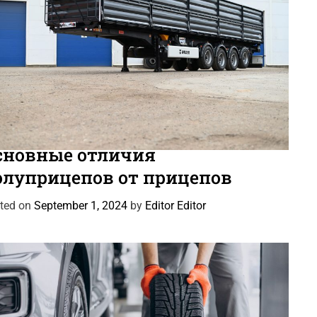
оновости
Статьи
сновные отличия
олуприцепов от прицепов
ted on
September 1, 2024
by
Editor Editor