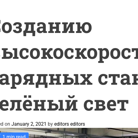
Созданию
высокоскорос
зарядных ста
елёный свет
ed on
January 2, 2021
by
editors editors
1 min read