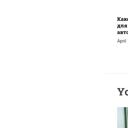
Как
для
авт
April
Yo