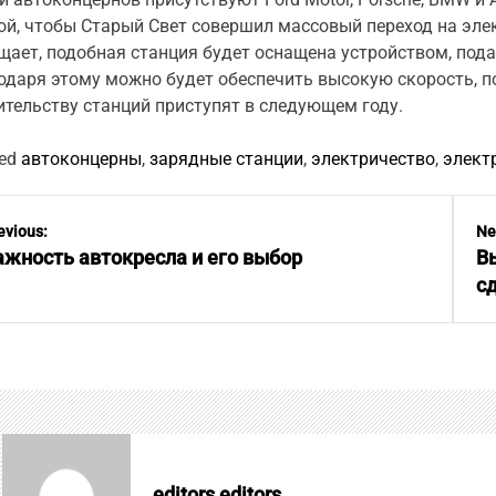
ой, чтобы Старый Свет совершил массовый переход на элек
щает, подобная станция будет оснащена устройством, по
одаря этому можно будет обеспечить высокую скорость, 
ительству станций приступят в следующем году.
ed
автоконцерны
,
зарядные станции
,
электричество
,
элект
evious:
Ne
ажность автокресла и его выбор
В
с
editors editors