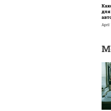
Как
для
авт
April
M