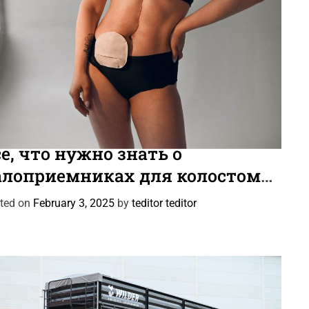
тьи
е, что нужно знать о
алоприемниках для колостомы
 илеостомы
ted on
February 3, 2025
by
teditor teditor