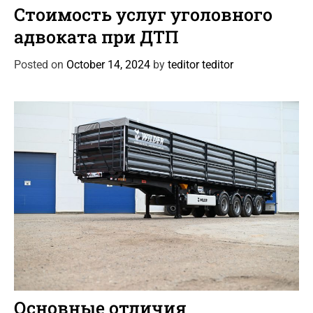
a
Стоимость услуг уголовного
t
адвоката при ДТП
e
g
Posted on
October 14, 2024
by
teditor teditor
o
r
i
e
s
C
Автоновости
Статьи
a
Основные отличия