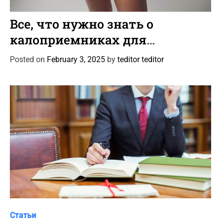
C
Статьи
a
Все, что нужно знать о
t
калоприемниках для
e
колостомы и илеостомы
g
Posted on
February 3, 2025
by
teditor teditor
o
r
i
e
s
C
Статьи