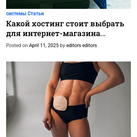
C
Автоновости
Новости Автомира
Программы и
a
системы
Статьи
t
Какой хостинг стоит выбрать
e
для интернет-магазина
g
автотоваров и шин?
o
Posted on
April 11, 2025
by
editors editors
r
i
e
s