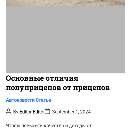
i
m
e
Основные отличия
полуприцепов от прицепов
C
Автоновости
Статьи
a
P
P
By
Editor Editor
September 1, 2024
t
o
o
s
s
e
t
t
Чтобы повысить качество и доходы от
g
A
D