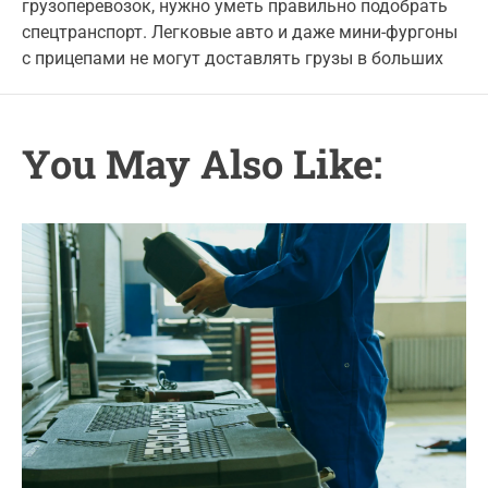
грузоперевозок, нужно уметь правильно подобрать
u
a
o
t
t
спецтранспорт. Легковые авто и даже мини-фургоны
r
h
e
с прицепами не могут доставлять грузы в больших
o
i
r
e
s
You May Also Like: