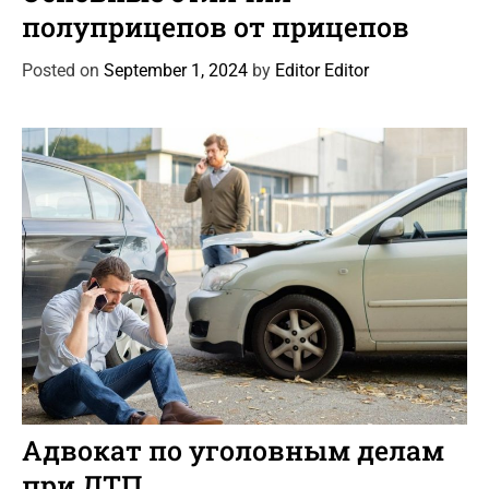
t
полуприцепов от прицепов
e
g
Posted on
September 1, 2024
by
Editor Editor
o
r
i
e
s
C
Автоновости
Новости Автомира
Статьи
a
Адвокат по уголовным делам
t
при ДТП