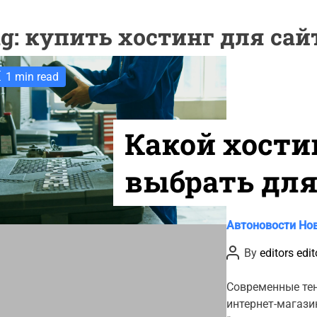
g:
купить хостинг для сай
1 min read
Какой хости
выбрать для
магазина ав
C
Автоновости
Но
a
и шин?
P
By
editors edit
t
o
s
e
t
Современные те
g
A
интернет-магази
u
o