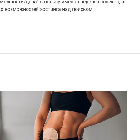
t
зможности/цена” в пользу именно первого аспекта, и
e
о возможностей хостинга над поиском