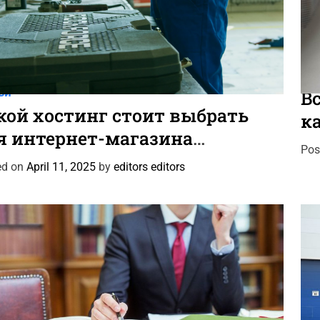
C
новости
Новости Автомира
Программы и системы
Ста
a
ьи
Вс
t
кой хостинг стоит выбрать
к
e
я интернет-магазина
и
g
Pos
тотоваров и шин?
o
ed on
April 11, 2025
by
editors editors
r
i
e
s