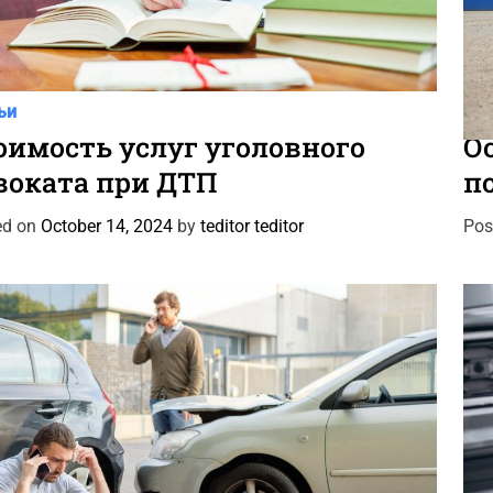
C
ьи
Авт
a
оимость услуг уголовного
О
t
воката при ДТП
п
e
g
ed on
October 14, 2024
by
teditor teditor
Pos
o
r
i
e
s