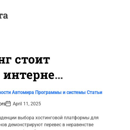
та
нг стоит
 интернет-
тотоваров
вости Автомира
Программы и системы
Статьи
P
ors
April 11, 2025
o
s
t
нденции выбора хостинговой платформы для
D
нов демонстрируют перевес в неравенстве
a