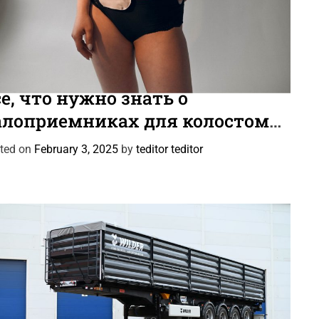
тьи
е, что нужно знать о
алоприемниках для колостомы
 илеостомы
ted on
February 3, 2025
by
teditor teditor