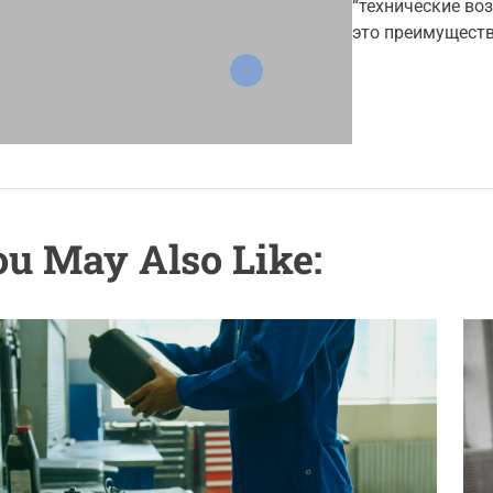
t
“технические во
r
h
это преимуществ
o
i
r
e
s
u May Also Like: