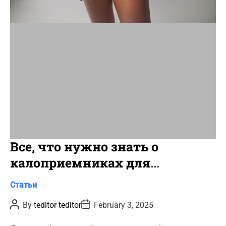
t
i
m
e
Все, что нужно знать о
калоприемниках для
колостомы и илеостомы
C
Статьи
a
P
P
By
teditor teditor
February 3, 2025
t
o
o
s
s
e