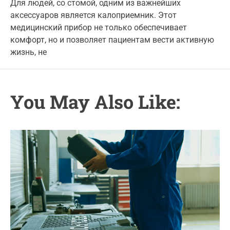
t
t
Для людей, со стомой, одним из важнейших
g
A
D
аксессуаров является калоприемник. Этот
u
a
o
t
t
медицинский прибор не только обеспечивает
r
h
e
комфорт, но и позволяет пациентам вести активную
o
i
r
жизнь, не
e
s
You May Also Like: