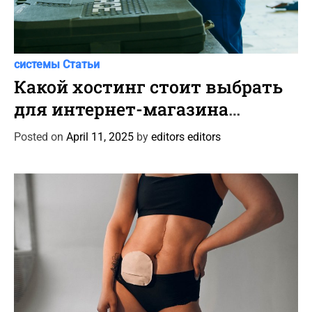
C
Автоновости
Новости Автомира
Программы и
a
системы
Статьи
t
Какой хостинг стоит выбрать
e
для интернет-магазина
g
автотоваров и шин?
o
Posted on
April 11, 2025
by
editors editors
r
i
e
s