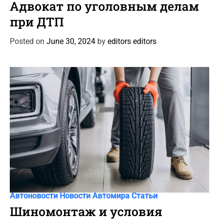
a
Адвокат по уголовным делам
t
при ДТП
e
g
Posted on
June 30, 2024
by
editors editors
o
r
i
e
s
C
Автоновости
Новости Автомира
Статьи
a
Шиномонтаж и условия
t