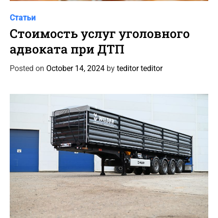
C
Статьи
a
Стоимость услуг уголовного
t
адвоката при ДТП
e
g
Posted on
October 14, 2024
by
teditor teditor
o
r
i
e
s