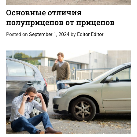
C
Автоновости
Статьи
a
Основные отличия
t
полуприцепов от прицепов
e
g
Posted on
September 1, 2024
by
Editor Editor
o
r
i
e
s
C
Автоновости
Новости Автомира
Статьи