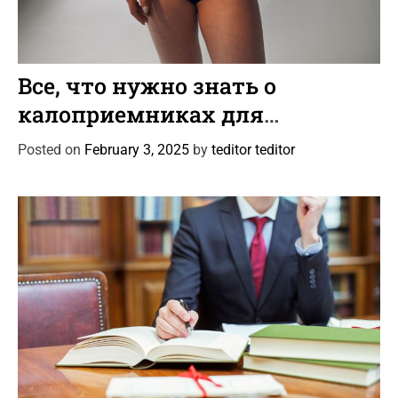
C
Статьи
a
Все, что нужно знать о
t
калоприемниках для
e
колостомы и илеостомы
g
Posted on
February 3, 2025
by
teditor teditor
o
r
i
e
s