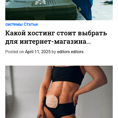
C
Автоновости
Новости Автомира
Программы и
a
системы
Статьи
t
Какой хостинг стоит выбрать
e
для интернет-магазина
g
автотоваров и шин?
o
Posted on
April 11, 2025
by
editors editors
r
i
e
s