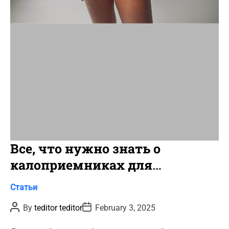
t
i
m
e
Все, что нужно знать о
калоприемниках для
колостомы и илеостомы
C
Статьи
a
P
P
By
teditor teditor
February 3, 2025
t
o
o
s
s
e