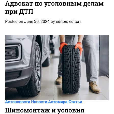
a
Адвокат по уголовным делам
t
при ДТП
e
g
Posted on
June 30, 2024
by
editors editors
o
r
i
e
s
C
Автоновости
Новости Автомира
Статьи
a
Шиномонтаж и условия
t