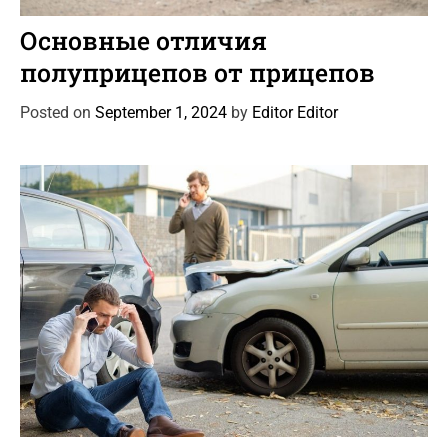
C
Автоновости
Статьи
a
Основные отличия
t
полуприцепов от прицепов
e
g
Posted on
September 1, 2024
by
Editor Editor
o
r
i
e
s
C
Автоновости
Новости Автомира
Статьи