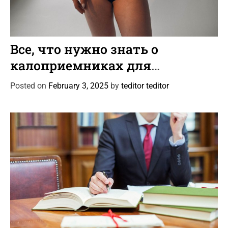
C
Статьи
a
Все, что нужно знать о
t
калоприемниках для
e
колостомы и илеостомы
g
Posted on
February 3, 2025
by
teditor teditor
o
r
i
e
s