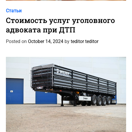
C
Статьи
a
Стоимость услуг уголовного
t
адвоката при ДТП
e
g
Posted on
October 14, 2024
by
teditor teditor
o
r
i
e
s