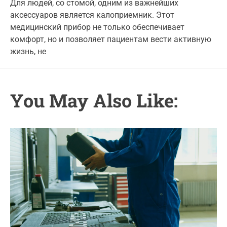
t
t
Для людей, со стомой, одним из важнейших
g
A
D
аксессуаров является калоприемник. Этот
u
a
o
t
t
медицинский прибор не только обеспечивает
r
h
e
комфорт, но и позволяет пациентам вести активную
o
i
r
жизнь, не
e
s
You May Also Like: