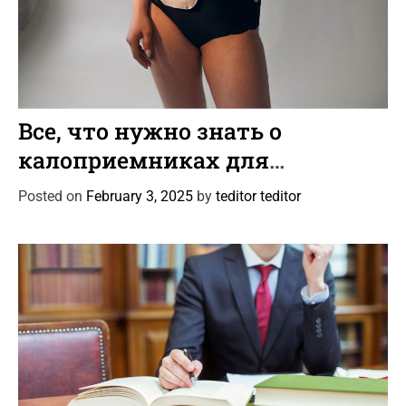
C
Статьи
a
Все, что нужно знать о
t
калоприемниках для
e
колостомы и илеостомы
g
Posted on
February 3, 2025
by
teditor teditor
o
r
i
e
s