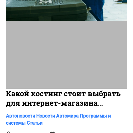
a
d
t
i
m
e
Какой хостинг стоит выбрать
для интернет-магазина
автотоваров и шин?
C
Автоновости
Новости Автомира
Программы и
a
системы
Статьи
t