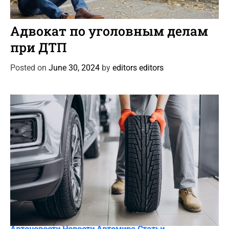
C
Автоновости
Новости Автомира
Статьи
a
Адвокат по уголовным делам
t
при ДТП
e
g
Posted on
June 30, 2024
by
editors editors
o
r
i
e
s
C