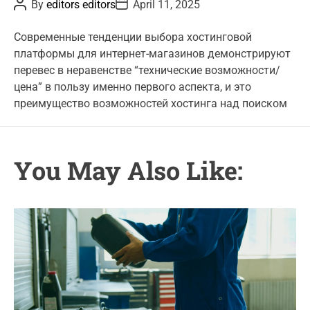
P
P
By
editors editors
April 11, 2025
e
o
o
s
s
g
t
t
Современные тенденции выбора хостинговой
o
A
D
платформы для интернет-магазинов демонстрируют
u
a
r
t
t
перевес в неравенстве “технические возможности/
i
h
e
цена” в пользу именно первого аспекта, и это
o
e
r
преимущество возможностей хостинга над поиском
s
You May Also Like: