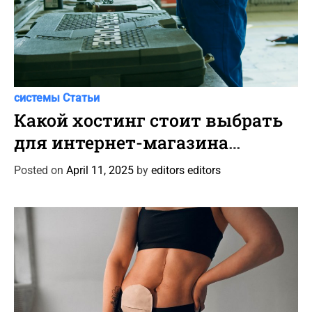
C
Автоновости
Новости Автомира
Программы и
a
системы
Статьи
t
Какой хостинг стоит выбрать
e
для интернет-магазина
g
автотоваров и шин?
o
Posted on
April 11, 2025
by
editors editors
r
i
e
s