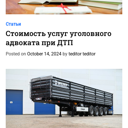
C
Статьи
a
Стоимость услуг уголовного
t
адвоката при ДТП
e
g
Posted on
October 14, 2024
by
teditor teditor
o
r
i
e
s