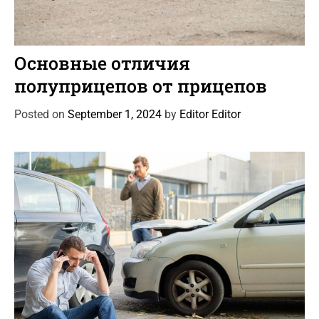
C
Автоновости
Статьи
a
Основные отличия
t
полуприцепов от прицепов
e
g
Posted on
September 1, 2024
by
Editor Editor
o
r
i
e
s