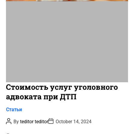
t
i
m
e
Стоимость услуг уголовного
адвоката при ДТП
C
Статьи
a
P
P
By
teditor teditor
October 14, 2024
t
o
o
s
s
e