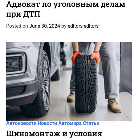
a
Адвокат по уголовным делам
t
при ДТП
e
g
Posted on
June 30, 2024
by
editors editors
o
r
i
e
s
C
Автоновости
Новости Автомира
Статьи
a
Шиномонтаж и условия
t