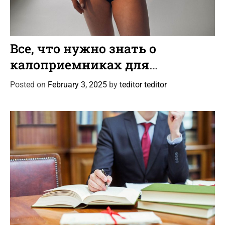
C
Статьи
a
Все, что нужно знать о
t
калоприемниках для
e
колостомы и илеостомы
g
Posted on
February 3, 2025
by
teditor teditor
o
r
i
e
s