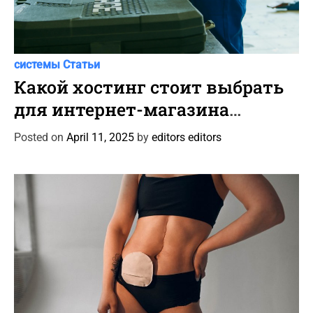
C
Автоновости
Новости Автомира
Программы и
a
системы
Статьи
t
Какой хостинг стоит выбрать
e
для интернет-магазина
g
автотоваров и шин?
o
Posted on
April 11, 2025
by
editors editors
r
i
e
s