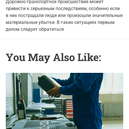
t
t
Дорожно-транспортное происшествие может
g
A
D
привести к серьезным последствиям, особенно если
u
a
o
t
t
в них пострадали люди или произошли значительные
r
h
e
материальные убытки. В таких ситуациях первым
o
i
r
делом следует обратиться
e
s
You May Also Like: