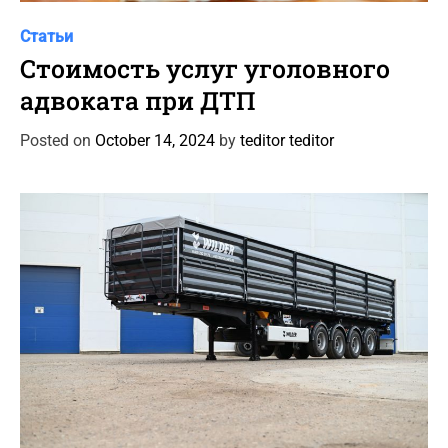
C
Статьи
a
Стоимость услуг уголовного
t
адвоката при ДТП
e
g
Posted on
October 14, 2024
by
teditor teditor
o
r
i
e
s